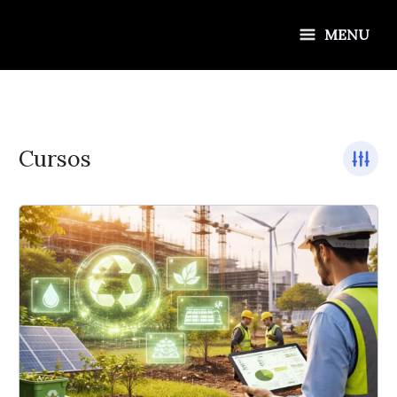
Ir
para
MENU
o
conteúdo
Cursos