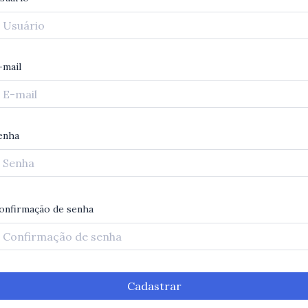
-mail
enha
onfirmação de senha
Cadastrar