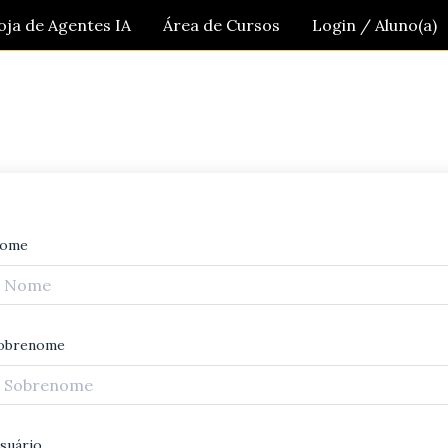
oja de Agentes IA
Área de Cursos
Login / Aluno(a)
ome
obrenome
suário