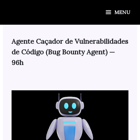
Ir
para
MENU
o
conteúdo
Agente Caçador de Vulnerabilidades
de Código (Bug Bounty Agent) —
96h