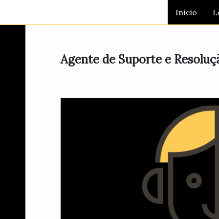
Ir
Início
L
para
o
conteúdo
Agente de Suporte e Resoluç