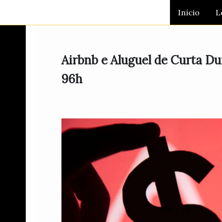
Ir
Início
L
para
o
conteúdo
Airbnb e Aluguel de Curta 
96h