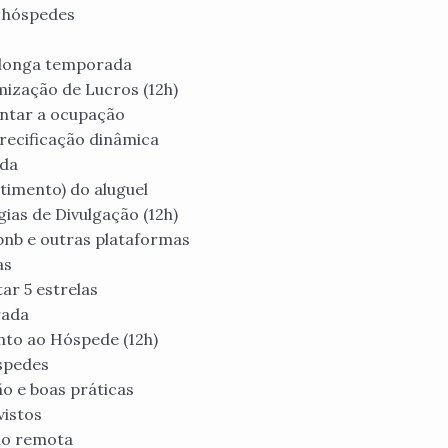
s hóspedes
e longa temporada
mização de Lucros (12h)
entar a ocupação
recificação dinâmica
ada
timento) do aluguel
gias de Divulgação (12h)
bnb e outras plataformas
as
ar 5 estrelas
rada
nto ao Hóspede (12h)
spedes
o e boas práticas
vistos
ção remota