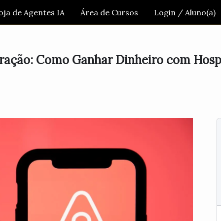
oja de Agentes IA
Área de Cursos
Login / Aluno(a)
Duração: Como Ganhar Dinheiro com Ho