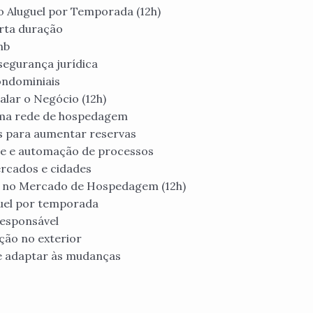
o Aluguel por Temporada (12h)
urta duração
nb
segurança jurídica
ondominiais
alar o Negócio (12h)
ma rede de hospedagem
s para aumentar reservas
ipe e automação de processos
ercados e cidades
es no Mercado de Hospedagem (12h)
guel por temporada
responsável
ção no exterior
 adaptar às mudanças