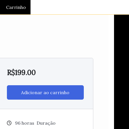
Carrinho
R$
199.00
Adicionar ao carrinho
96
horas
Duração