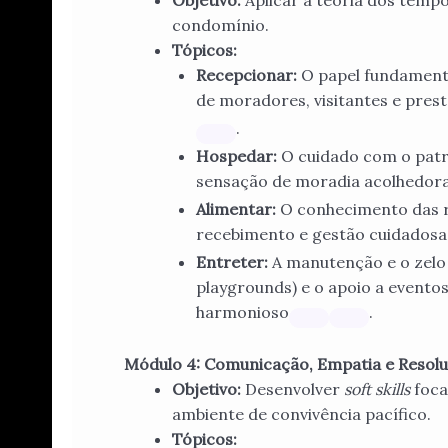
Objetivo:
Aplicar a teoria dos tempo
condomínio.
Tópicos:
Recepcionar:
O papel fundamenta
de moradores, visitantes e pres
.
Hospedar:
O cuidado com o patri
sensação de moradia acolhedor
Alimentar:
O conhecimento das r
recebimento e gestão cuidadosa
Entreter:
A manutenção e o zelo e
playgrounds) e o apoio a eventos
harmonioso
.
Módulo 4: Comunicação, Empatia e Resoluç
Objetivo:
Desenvolver
soft skills
foca
ambiente de convivência pacífico.
Tópicos: