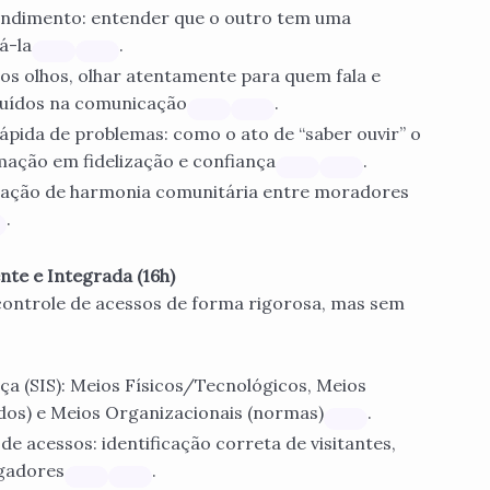
endimento: entender que o outro tem uma
á-la
.
 os olhos, olhar atentamente para quem fala e
 ruídos na comunicação
.
ápida de problemas: como o ato de “saber ouvir” o
ção em fidelização e confiança
.
riação de harmonia comunitária entre moradores
.
nte e Integrada (16h)
controle de acessos de forma rigorosa, mas sem
a (SIS): Meios Físicos/Tecnológicos, Meios
dos) e Meios Organizacionais (normas)
.
 de acessos: identificação correta de visitantes,
egadores
.