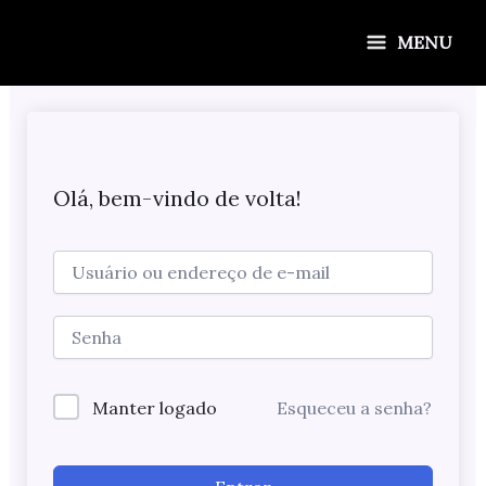
Ir
para
MENU
o
conteúdo
Olá, bem-vindo de volta!
Manter logado
Esqueceu a senha?