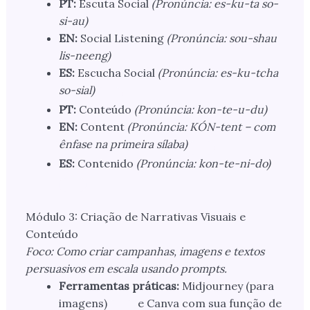
PT:
Escuta Social
(Pronúncia: es-ku-ta so-
si-au)
EN:
Social Listening
(Pronúncia: sou-shau
lis-neeng)
ES:
Escucha Social
(Pronúncia: es-ku-tcha
so-sial)
PT:
Conteúdo
(Pronúncia: kon-te-u-du)
EN:
Content
(Pronúncia: KÓN-tent – com
ênfase na primeira sílaba)
ES:
Contenido
(Pronúncia: kon-te-ni-do)
Módulo 3: Criação de Narrativas Visuais e
Conteúdo
Foco: Como criar campanhas, imagens e textos
persuasivos em escala usando prompts.
Ferramentas práticas:
Midjourney (para
imagens)
e Canva com sua função de