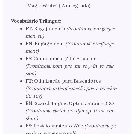
“Magic Write” (IA integrada)
.
Vocabulário Trilíngue:
PT:
Engajamento
(Pronúncia: en-ga-ja-
men-tu)
EN:
Engagement
(Pronúncia: en-gueij-
ment)
ES:
Compromiso / Interacción
(Pronúncia: kom-pro-mi-so / in-te-rak-
sion)
PT:
Otimização para Buscadores
(Pronúncia: o-ti-mi-za-são pa-ra bus-ka-
do-res)
EN:
Search Engine Optimization – SEO
(Pronúncia: sârtch en-djin op-ti-mi-zei-
shun)
ES:
Posicionamiento Web
(Pronúncia: po-
si-sio-na-mien-to ueb)