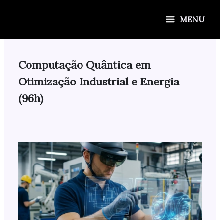
Ir
para
MENU
o
conteúdo
Computação Quântica em
Otimização Industrial e Energia
(96h)