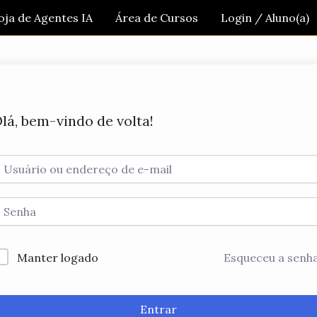
oja de Agentes IA
Área de Cursos
Login / Aluno(a)
lá, bem-vindo de volta!
Manter logado
Esqueceu a senh
Entrar