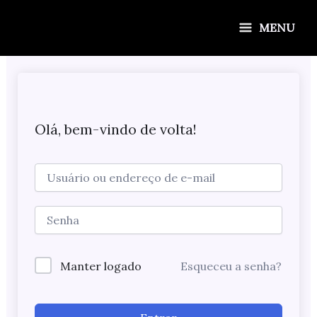
Ir
para
MENU
o
conteúdo
Olá, bem-vindo de volta!
Manter logado
Esqueceu a senha?