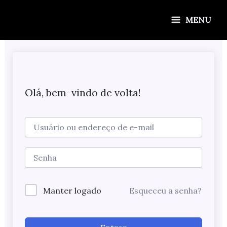
Ir
para
MENU
o
conteúdo
Olá, bem-vindo de volta!
Manter logado
Esqueceu a senha?