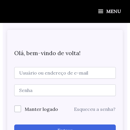
Ir
para
MENU
o
conteúdo
Olá, bem-vindo de volta!
Manter logado
Esqueceu a senha?