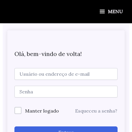
Ir
para
MENU
o
conteúdo
Olá, bem-vindo de volta!
Manter logado
Esqueceu a senha?