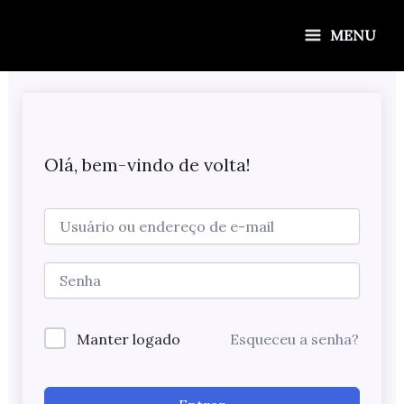
Ir
para
MENU
o
conteúdo
Olá, bem-vindo de volta!
Manter logado
Esqueceu a senha?