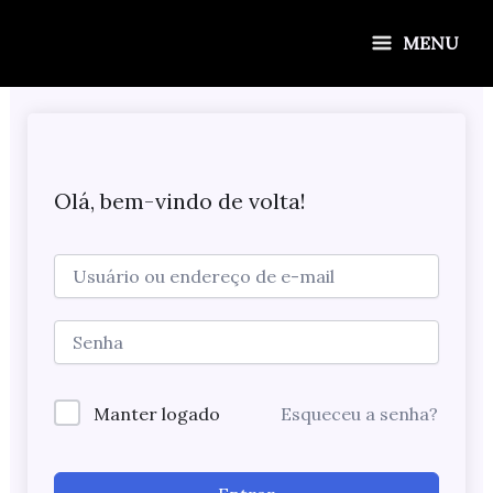
Ir
para
MENU
o
conteúdo
Olá, bem-vindo de volta!
Manter logado
Esqueceu a senha?