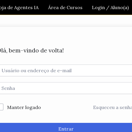
oja de Agentes IA
Área de Cursos
Login / Aluno(a)
lá, bem-vindo de volta!
Manter logado
Esqueceu a senh
Entrar