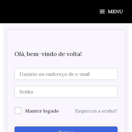
Ir
para
MENU
o
conteúdo
Olá, bem-vindo de volta!
Manter logado
Esqueceu a senha?