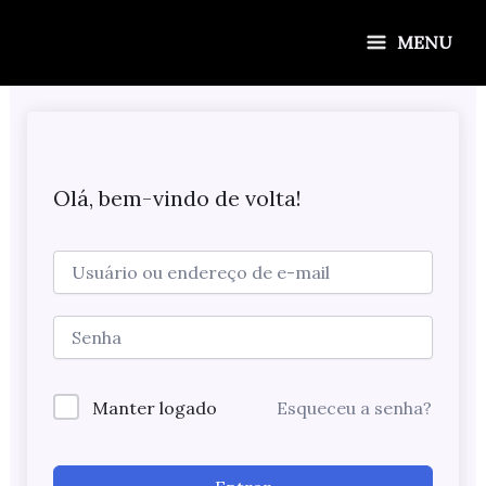
Ir
para
MENU
o
conteúdo
Olá, bem-vindo de volta!
Manter logado
Esqueceu a senha?