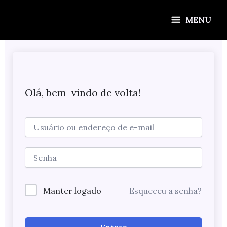
Ir
para
MENU
o
conteúdo
Olá, bem-vindo de volta!
Manter logado
Esqueceu a senha?