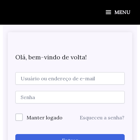
Ir
para
MENU
o
conteúdo
Olá, bem-vindo de volta!
Manter logado
Esqueceu a senha?