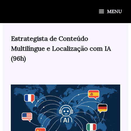
Ir
para
MENU
o
conteúdo
Estrategista de Conteúdo
Multilíngue e Localização com IA
(96h)