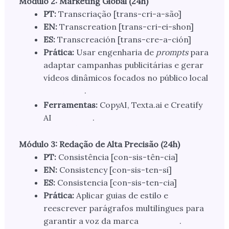
Módulo 2: Marketing Global (24h)
PT:
Transcriação [trans-cri-a-são]
EN:
Transcreation [trans-cri-ei-shon]
ES:
Transcreación [trans-cre-a-ción]
Prática:
Usar engenharia de
prompts
para
adaptar campanhas publicitárias e gerar
vídeos dinâmicos focados no público local
.
Ferramentas:
CopyAI, Texta.ai e Creatify
AI
.
Módulo 3: Redação de Alta Precisão (24h)
PT:
Consistência [con-sis-tên-cia]
EN:
Consistency [con-sis-ten-si]
ES:
Consistencia [con-sis-ten-cia]
Prática:
Aplicar guias de estilo e
reescrever parágrafos multilíngues para
garantir a voz da marca
.