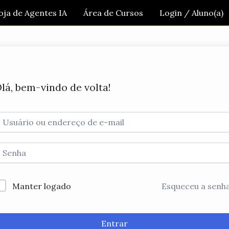
oja de Agentes IA
Área de Cursos
Login / Aluno(a)
lá, bem-vindo de volta!
Manter logado
Esqueceu a senh
Entrar