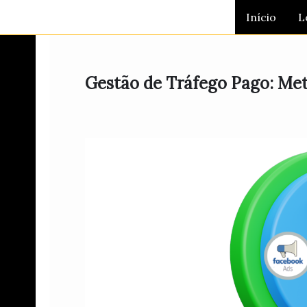
Ir
Início
L
para
o
conteúdo
Gestão de Tráfego Pago: Met