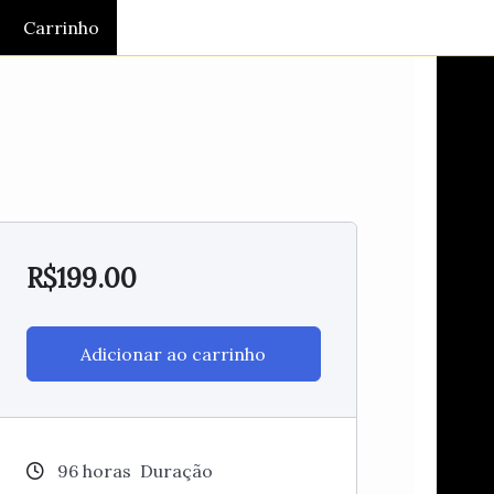
Carrinho
R$
199.00
Adicionar ao carrinho
96
horas
Duração