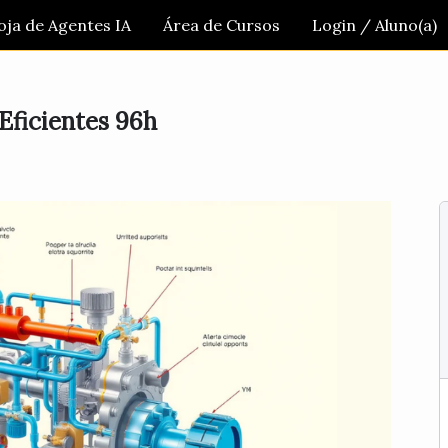
oja de Agentes IA
Área de Cursos
Login / Aluno(a)
 Eficientes 96h