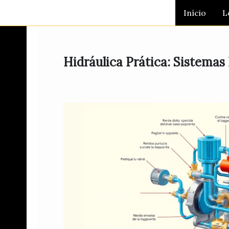
Ir
Início
L
para
o
conteúdo
Hidráulica Prática: Sistemas