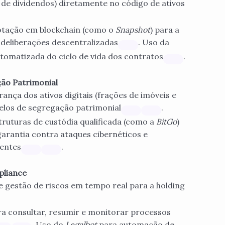
e dividendos) diretamente no código de ativos
otação em blockchain (como o
Snapshot
) para a
e deliberações descentralizadas
. Uso da
tomatizada do ciclo de vida dos contratos
.
ção Patrimonial
nça dos ativos digitais (frações de imóveis e
elos de segregação patrimonial
.
ruturas de custódia qualificada (como a
BitGo
)
garantia contra ataques cibernéticos e
uentes
.
pliance
 e gestão de riscos em tempo real para a holding
a consultar, resumir e monitorar processos
. Uso do
Legalbot
para automação de