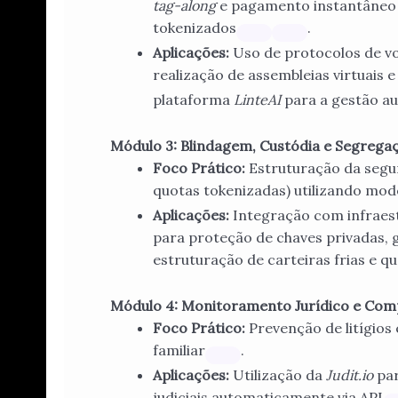
tag-along
e pagamento instantâneo d
tokenizados
.
Aplicações:
Uso de protocolos de v
realização de assembleias virtuais 
plataforma
LinteAI
para a gestão au
Módulo 3: Blindagem, Custódia e Segrega
Foco Prático:
Estruturação da segura
quotas tokenizadas) utilizando mod
Aplicações:
Integração com infraest
para proteção de chaves privadas, 
estruturação de carteiras frias e q
Módulo 4: Monitoramento Jurídico e Com
Foco Prático:
Prevenção de litígios
familiar
.
Aplicações:
Utilização da
Judit.io
par
judiciais automaticamente via API