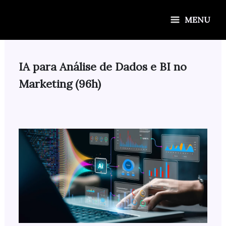
Ir
para
MENU
o
conteúdo
IA para Análise de Dados e BI no
Marketing (96h)