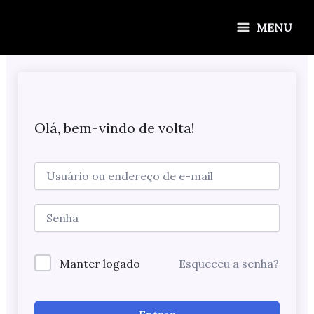
Ir
para
MENU
o
conteúdo
Olá, bem-vindo de volta!
Manter logado
Esqueceu a senha?