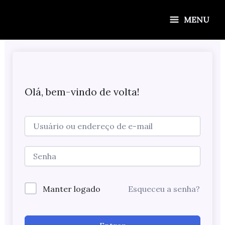
Ir
para
MENU
o
conteúdo
Olá, bem-vindo de volta!
Manter logado
Esqueceu a senha?