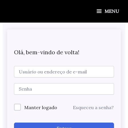
Ir
para
MENU
o
conteúdo
Olá, bem-vindo de volta!
Manter logado
Esqueceu a senha?