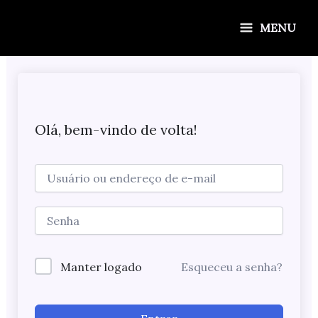
Ir
para
MENU
o
conteúdo
Olá, bem-vindo de volta!
Manter logado
Esqueceu a senha?