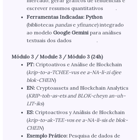
mercado, gerar gráficos de tendências e
escrever resumos quantitativos
.
Ferramentas Indicadas:
Python
(bibliotecas
pandas
e
yfinance
) integrado
ao modelo
Google Gemini
para análises
textuais dos dados
.
Módulo 3 / Module 3 / Módulo 3 (24h)
PT:
Criptoativos e Análise de Blockchain
(
krip-to-a-TCHEE-vus ee a-NA-li-zi djee
blok-CHEIN
)
EN:
Cryptoassets and Blockchain Analytics
(
KRIP-toh-as-ets and BLOK-cheyn an-uh-
LIT-iks
)
ES:
Criptoactivos y Análisis de Blockchain
(
krip-to-ak-TEE-vos ee a-NA-li-sis de blok-
CHEIN
)
Exemplo Prático:
Pesquisa de dados de