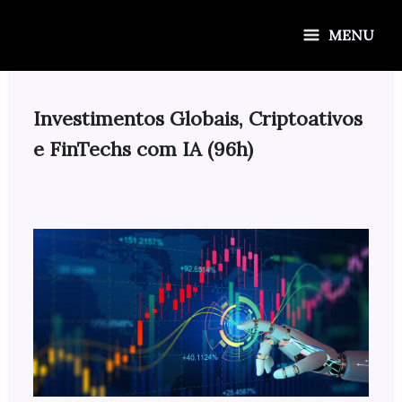
Ir
para
MENU
o
conteúdo
Investimentos Globais, Criptoativos
e FinTechs com IA (96h)