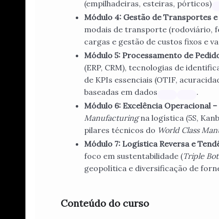
(empilhadeiras, esteiras, pórticos)
Módulo 4: Gestão de Transportes e D
modais de transporte (rodoviário, f
cargas e gestão de custos fixos e va
Módulo 5: Processamento de Pedidos
(ERP, CRM), tecnologias de identifi
de KPIs essenciais (OTIF, acuracida
baseadas em dados
.
Módulo 6: Excelência Operacional –
Manufacturing
na logística (5S, Kanb
pilares técnicos do
World Class Man
Módulo 7: Logística Reversa e Tendê
foco em sustentabilidade (
Triple Bo
geopolítica e diversificação de for
Conteúdo do curso