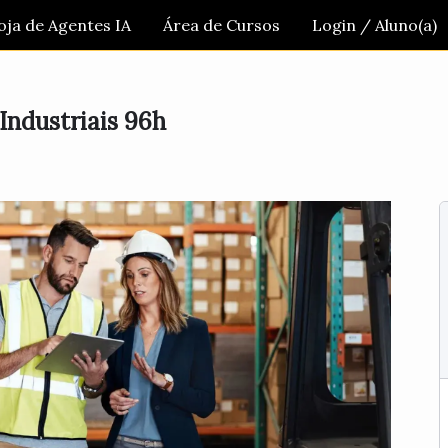
oja de Agentes IA
Área de Cursos
Login / Aluno(a)
 Industriais 96h