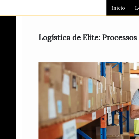
Ir
Início
L
para
o
conteúdo
Logística de Elite: Processos