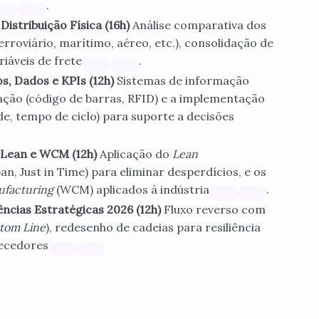
.
istribuição Física (16h)
Análise comparativa dos
erroviário, marítimo, aéreo, etc.), consolidação de
riáveis de frete
.
, Dados e KPIs (12h)
Sistemas de informação
cação (código de barras, RFID) e a implementação
de, tempo de ciclo) para suporte a decisões
 Lean e WCM (12h)
Aplicação do
Lean
an, Just in Time) para eliminar desperdícios, e os
ufacturing
(WCM) aplicados à indústria
.
ncias Estratégicas 2026 (12h)
Fluxo reverso com
ttom Line
), redesenho de cadeias para resiliência
necedores