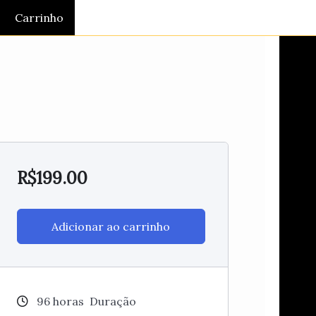
Carrinho
R$
199.00
Adicionar ao carrinho
96
horas
Duração