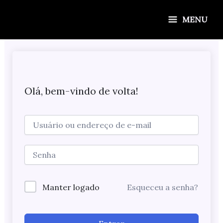
Ir
para
MENU
o
conteúdo
Olá, bem-vindo de volta!
Manter logado
Esqueceu a senha?