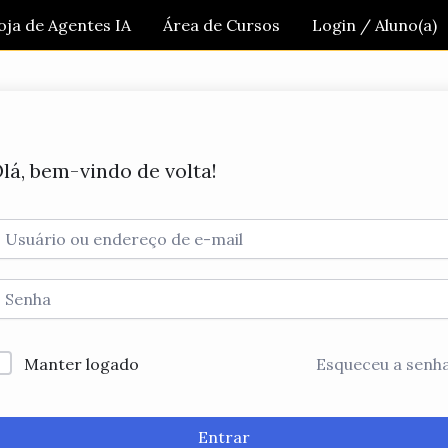
oja de Agentes IA
Área de Cursos
Login / Aluno(a)
lá, bem-vindo de volta!
Manter logado
Esqueceu a senh
Entrar