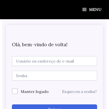
Ir
para
MENU
o
conteúdo
Olá, bem-vindo de volta!
Manter logado
Esqueceu a senha?