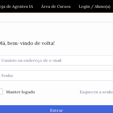
oja de Agentes IA
Área de Cursos
Login / Aluno(a)
lá, bem-vindo de volta!
Manter logado
Esqueceu a senh
Entrar