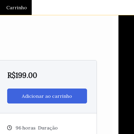
Carrinho
R$
199.00
Adicionar ao carrinho
96
horas
Duração