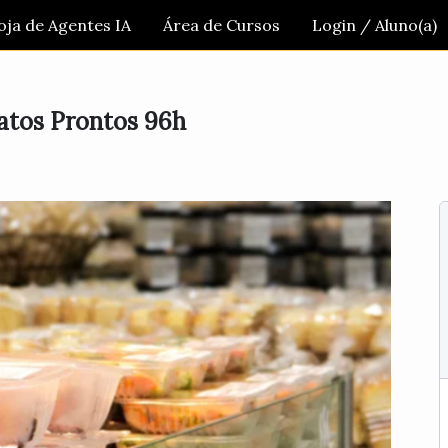
oja de Agentes IA
Área de Cursos
Login / Aluno(a)
ratos Prontos 96h