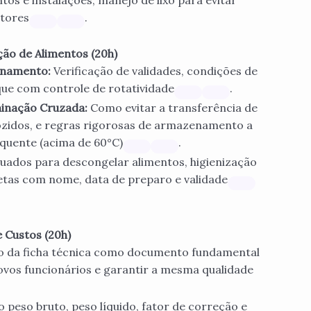
os e instalações, manejo de lixo para evitar
etores
.
ão de Alimentos (20h)
enamento:
Verificação de validades, condições de
ue com controle de rotatividade
.
inação Cruzada:
Como evitar a transferência de
ozidos, e regras rigorosas de armazenamento a
 quente (acima de 60°C)
.
ados para descongelar alimentos, higienização
etas com nome, data de preparo e validade
 Custos (20h)
 da ficha técnica como documento fundamental
novos funcionários e garantir a mesma qualidade
peso bruto, peso líquido, fator de correção e