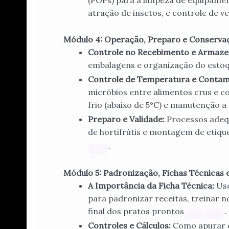
(POPs) para a limpeza de equipament
atração de insetos, e controle de v
Módulo 4: Operação, Preparo e Conservaç
Controle no Recebimento e Armaz
embalagens e organização do estoq
Controle de Temperatura e Contam
micróbios entre alimentos crus e c
frio (abaixo de 5°C) e manutenção a
Preparo e Validade:
Processos adequ
de hortifrútis e montagem de etiqu
.
Módulo 5: Padronização, Fichas Técnicas e
A Importância da Ficha Técnica:
Uso
para padronizar receitas, treinar 
final dos pratos prontos
.
Controles e Cálculos:
Como apurar o 