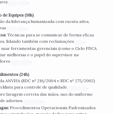
ares
.
 de Equipes (16h)
ão da liderança humanizada com escuta ativa,
vas
.
tos:
Técnicas para se comunicar de forma eficaz
ores, lidando também com reclamações
.
usar ferramentas gerenciais (como o Ciclo PDCA
ar melhorias e o papel do supervisor na
dores
.
Alimentos (24h)
a ANVISA (RDC nº 216/2004 e RDC nº 275/2002)
ecklists para controle de qualidade
.
re lavagem correta das mãos, uso do uniforme
a de adornos
.
agas:
Procedimentos Operacionais Padronizados