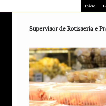
Ir
Início
L
para
o
conteúdo
Supervisor de Rotisseria e P