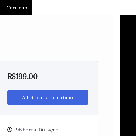
Carrinho
R$
199.00
Adicionar ao carrinho
96
horas
Duração