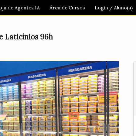
oja de Agentes IA
Área de Cursos
Login / Aluno(a)
e Laticínios 96h