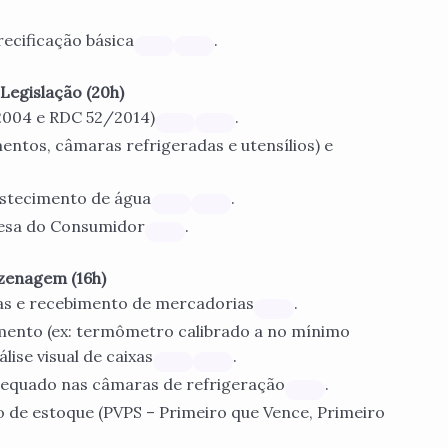
ecificação básica
.
Legislação (20h)
2004 e RDC 52/2014)
.
entos, câmaras refrigeradas e utensílios) e
astecimento de água
.
efesa do Consumidor
.
zenagem (16h)
s e recebimento de mercadorias
.
mento (ex: termômetro calibrado a no mínimo
ise visual de caixas
.
dequado nas câmaras de refrigeração
.
o de estoque (PVPS – Primeiro que Vence, Primeiro