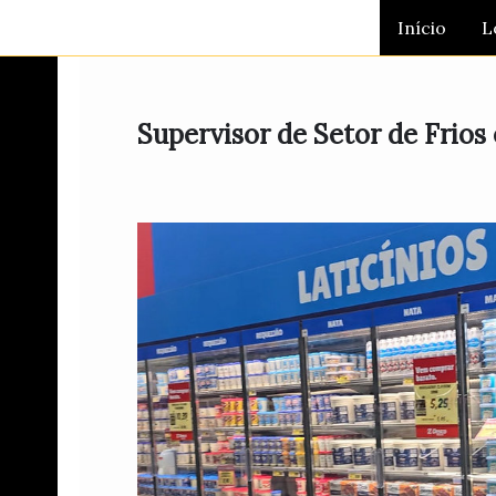
Ir
Início
L
para
o
conteúdo
Supervisor de Setor de Frios 