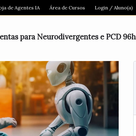
oja de Agentes IA
Área de Cursos
Login / Aluno(a)
mentas para Neurodivergentes e PCD 96h