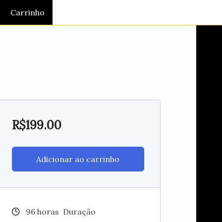
Carrinho
R$
199.00
Adicionar ao carrinho
96
horas
Duração