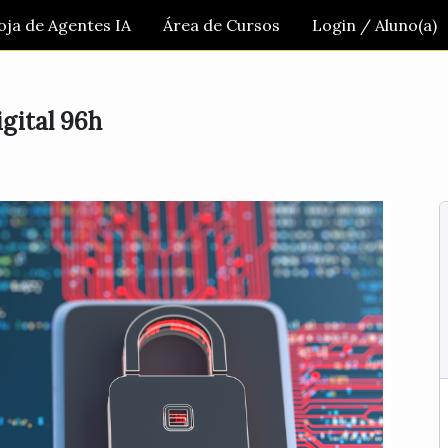
oja de Agentes IA
Área de Cursos
Login / Aluno(a)
gital 96h