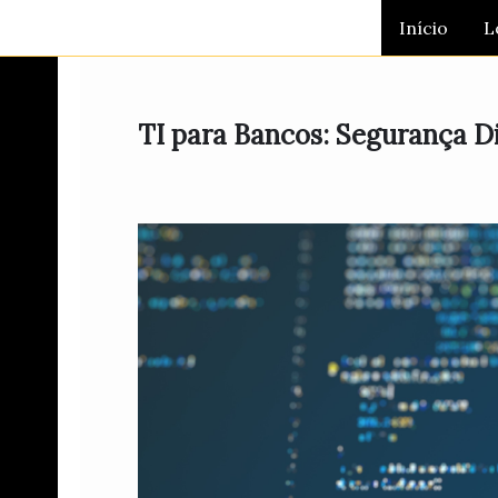
Ir
Início
L
para
o
conteúdo
TI para Bancos: Segurança Di