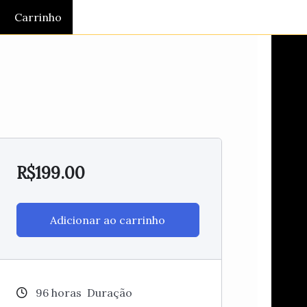
Carrinho
R$
199.00
Adicionar ao carrinho
96
horas
Duração