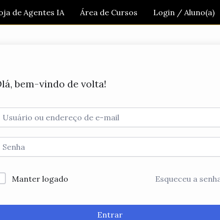
oja de Agentes IA
Área de Cursos
Login / Aluno(a)
lá, bem-vindo de volta!
Manter logado
Esqueceu a senh
Entrar