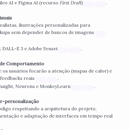
ileo AI e Figma AI (recurso
First Draft
)
.
isuais
listas, ilustrações personalizadas para
ckups sem depender de bancos de imagens
 DALL-E 3 e Adobe Sensei
.
se de Comportamento
 os usuários focarão a atenção (mapas de calor) e
feedbacks reais
.
Insight, Neurons e MonkeyLearn
.
er-personalização
digo respeitando a arquitetura do projeto,
entação e adaptação de interfaces em tempo real