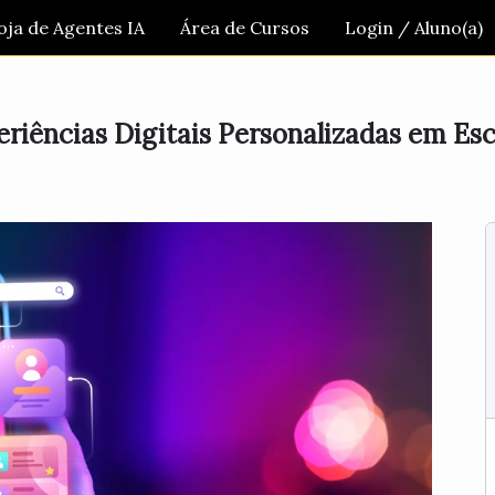
oja de Agentes IA
Área de Cursos
Login / Aluno(a)
riências Digitais Personalizadas em Esc