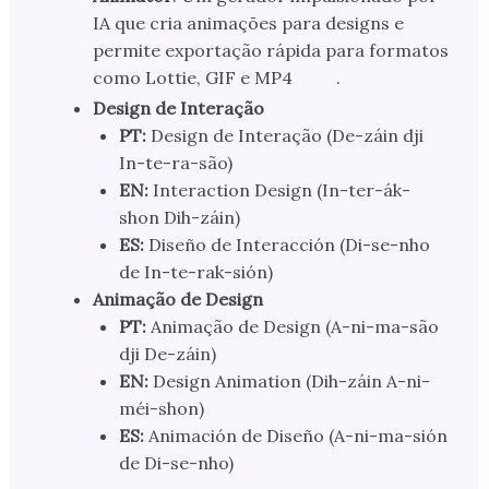
IA que cria animações para designs e
permite exportação rápida para formatos
como Lottie, GIF e MP4
.
Design de Interação
PT:
Design de Interação (De-záin dji
In-te-ra-são)
EN:
Interaction Design (In-ter-ák-
shon Dih-záin)
ES:
Diseño de Interacción (Di-se-nho
de In-te-rak-sión)
Animação de Design
PT:
Animação de Design (A-ni-ma-são
dji De-záin)
EN:
Design Animation (Dih-záin A-ni-
méi-shon)
ES:
Animación de Diseño (A-ni-ma-sión
de Di-se-nho)