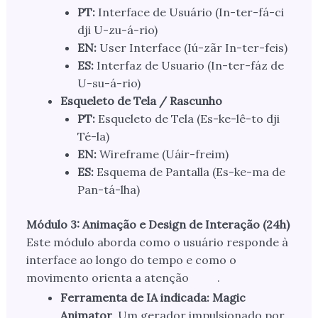
PT:
Interface de Usuário (In-ter-fá-ci
dji U-zu-á-rio)
EN:
User Interface (Iú-zãr In-ter-feis)
ES:
Interfaz de Usuario (In-ter-fáz de
U-su-á-rio)
Esqueleto de Tela / Rascunho
PT:
Esqueleto de Tela (Es-ke-lê-to dji
Té-la)
EN:
Wireframe (Uáir-freim)
ES:
Esquema de Pantalla (Es-ke-ma de
Pan-tá-lha)
Módulo 3: Animação e Design de Interação (24h)
Este módulo aborda como o usuário responde à
interface ao longo do tempo e como o
movimento orienta a atenção
.
Ferramenta de IA indicada:
Magic
Animator
. Um gerador impulsionado por