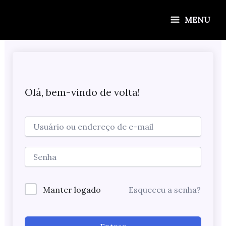
Ir
para
MENU
o
conteúdo
Olá, bem-vindo de volta!
Manter logado
Esqueceu a senha?