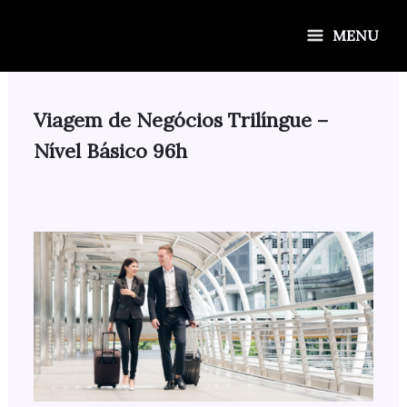
Ir
para
MENU
o
conteúdo
Viagem de Negócios Trilíngue –
Nível Básico 96h