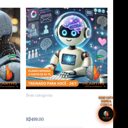
Sem categoria
RESPOSTA
RÁPIDA
e
Agente de Monitoramento
COM I.A
Climatológico e Alertas de Manejo
R$
499.00