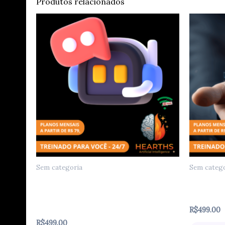
Produtos relacionados
Sem categoria
Sem catego
Agente de Diagnóstico
Agente V
Fitossanitário por Visão
B2B
Computacional
R$
499.00
R$
499.00