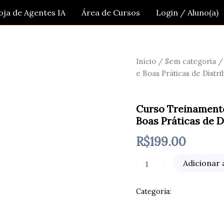
oja de Agentes IA
Área de Cursos
Login / Aluno(a)
Início
/
Sem categoria
/
e Boas Práticas de Distri
Sem categoria
Curso Treinament
Boas Práticas de D
R$
199.00
Curso
Adicionar 
Treinamento
em
Normas
Categoria:
Sem categoria
de
Armazenamento
e