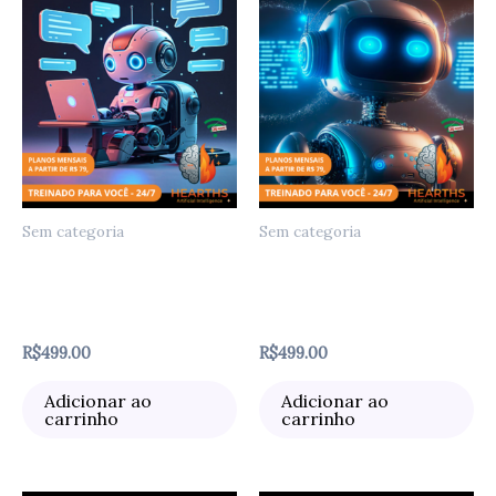
Sem categoria
Sem categoria
Agente de Adaptação de
Agente de Automação de
Conteúdo e
Funil de Conteúdo e
Acessibilidade
Social Media
R$
499.00
R$
499.00
Adicionar ao
Adicionar ao
carrinho
carrinho