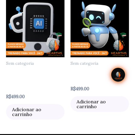
Sem categoria
Sem categoria
Agente Especialista em
Agente de Triagem e
Pós-Venda e Retenção
Recrutamento Avançado
(LTV)
R$
499.00
R$
499.00
Adicionar ao
carrinho
Adicionar ao
carrinho