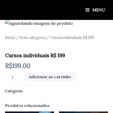
Ir
para
MENU
o
conteúdo
Início
/
Sem categoria
/ Cursos individuais R$ 199
Sem categoria
Cursos individuais R$ 199
R$
199.00
Cursos
Adicionar ao carrinho
individuais
R$
199
Categoria:
Sem categoria
quantidade
Produtos relacionados