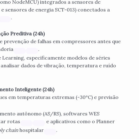
como NodeMCU) integrados a sensores de
 e sensores de energia SCT-013) conectados a
.
nção Preditiva (24h)
 e prevenção de falhas em compressores antes que
adoria
.
 Learning, especificamente modelos de séries
nalisar dados de vibração, temperatura e ruído
ento Inteligente (24h)
es em temperaturas extremas (-30°C) e previsão
mento autônomo (AS/RS), softwares WES
tar rotas
e aplicativos como o Planner
ly chain
hospitalar
.