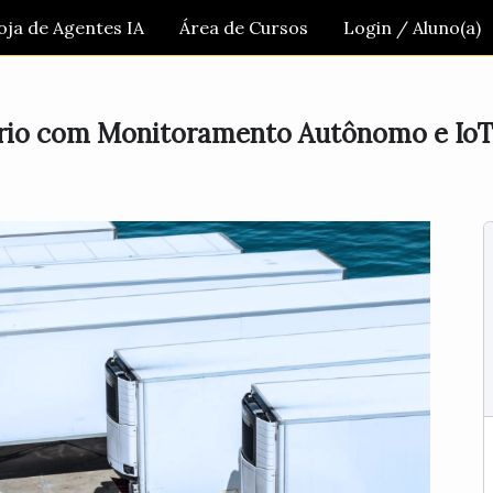
oja de Agentes IA
Área de Cursos
Login / Aluno(a)
Frio com Monitoramento Autônomo e IoT