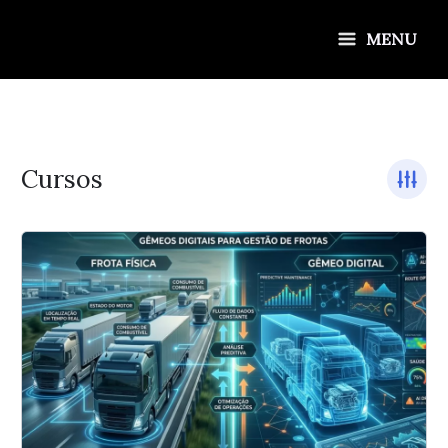
Ir
para
MENU
o
conteúdo
Cursos